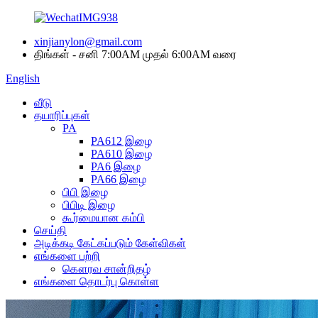
xinjianylon@gmail.com
திங்கள் - சனி 7:00AM முதல் 6:00AM வரை
English
வீடு
தயாரிப்புகள்
PA
PA612 இழை
PA610 இழை
PA6 இழை
PA66 இழை
பிபி இழை
பிபிடி இழை
கூர்மையான கம்பி
செய்தி
அடிக்கடி கேட்கப்படும் கேள்விகள்
எங்களை பற்றி
கௌரவ சான்றிதழ்
எங்களை தொடர்பு கொள்ள