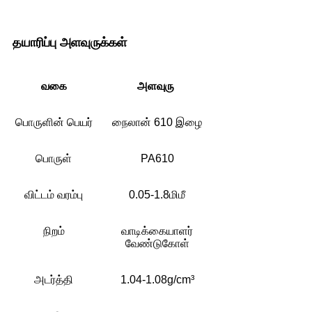
தயாரிப்பு அளவுருக்கள்
வகை
அளவுரு
பொருளின் பெயர்
நைலான் 610 இழை
பொருள்
PA610
விட்டம் வரம்பு
0.05-1.8மிமீ
நிறம்
வாடிக்கையாளர்
வேண்டுகோள்
அடர்த்தி
1.04-1.08g/cm³