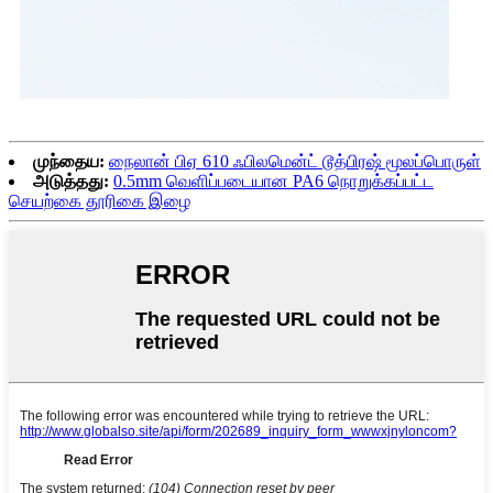
முந்தைய:
நைலான் பிஏ 610 ஃபிலமென்ட் டூத்பிரஷ் மூலப்பொருள்
அடுத்தது:
0.5mm வெளிப்படையான PA6 நொறுக்கப்பட்ட
செயற்கை தூரிகை இழை