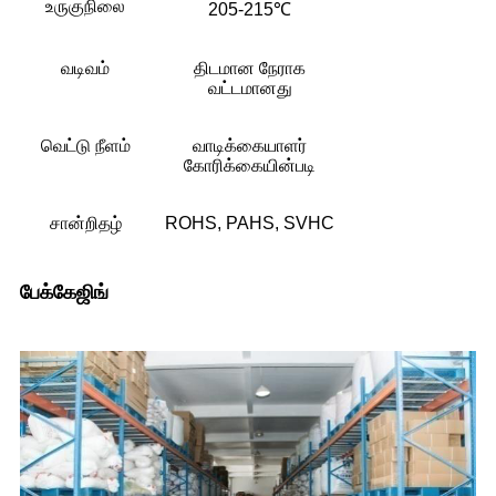
உருகுநிலை
205-215℃
வடிவம்
திடமான நேராக
வட்டமானது
வெட்டு நீளம்
வாடிக்கையாளர்
கோரிக்கையின்படி
சான்றிதழ்
ROHS, PAHS, SVHC
பேக்கேஜிங்