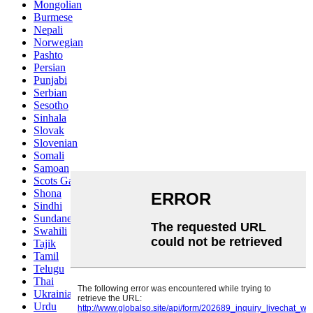
Mongolian
Burmese
Nepali
Norwegian
Pashto
Persian
Punjabi
Serbian
Sesotho
Sinhala
Slovak
Slovenian
Somali
Samoan
Scots Gaelic
Shona
Sindhi
Sundanese
Swahili
Tajik
Tamil
Telugu
Thai
Ukrainian
Urdu