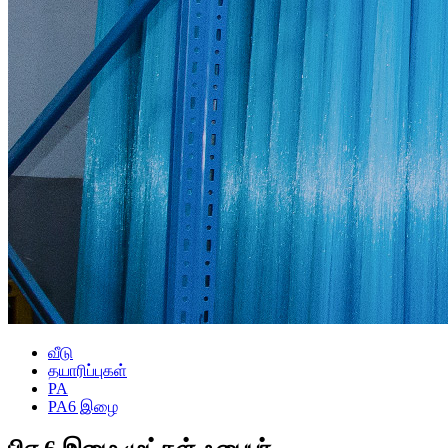
வீடு
தயாரிப்புகள்
PA
PA6 இழை