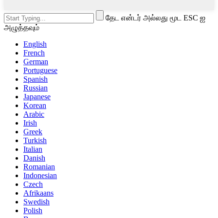
தேட என்டர் அல்லது மூட ESC ஐ
அழுத்தவும்
English
French
German
Portuguese
Spanish
Russian
Japanese
Korean
Arabic
Irish
Greek
Turkish
Italian
Danish
Romanian
Indonesian
Czech
Afrikaans
Swedish
Polish