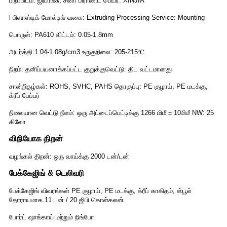
பிறப்பிடம்: ஜியாங்சு, சீனா பிராண்ட் பெயர்: XINJIA
l பிளாஸ்டிக் மோல்டிங் வகை: Extruding Processing Service: Mounting
பொருள்: PA610 விட்டம்: 0.05-1.8mm
அடர்த்தி:1.04-1.08g/cm3 உருகுநிலை: 205-215℃
நிறம்: தனிப்பயனாக்கப்பட்ட குறுக்குவெட்டு: திட வட்டமானது
சான்றிதழ்கள்: ROHS, SVHC, PAHS தொகுப்பு: PE குழாய், PE மடக்கு,
க்ரீப் பேப்பர்
நிலையான வெட்டு நீளம்: ஒரு அட்டைப்பெட்டிக்கு 1266 மிமீ ± 10மிமீ NW: 25
கிலோ
விநியோக திறன்
வழங்கல் திறன்: ஒரு வாய்க்கு 2000 டன்/டன்
பேக்கேஜிங் & டெலிவரி
பேக்கேஜிங் விவரங்கள் PE குழாய், PE மடக்கு, க்ரீப் காகிதம், ஸ்பூல்
தோராயமாக.11 டன் / 20 ஜிபி கொள்கலன்
போர்ட் ஷாங்காய் மற்றும் நிங்போ