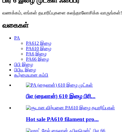
பிஏ 6 இழை முட்கள் ஃபைபர்
வணக்கம், எங்கள் தயாரிப்புகளை கலந்தாலோசிக்க வாருங்கள்!
வகைகள்
PA
PA612 இழை
PA610 இழை
PA6 இழை
PA66 இழை
பிபி இழை
பிபிடி இழை
கூர்மையான கம்பி
பிஏ (நைலான்) 610 இழை பிரி...
Hot sale PA610 filament pro...