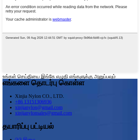
உங்கள் செய்தியை இங்கே எழுதி எங்களுக்கு அனுப்பவும்
எங்களை தொடர்பு கொள்ள
Xinjia Nylon CO., LTD.
+86 13151306936
xinjianylon@gmail.com
xinjianylonsales@gmail.com
தயாரிப்பு பட்டியல்
பிபி இழை