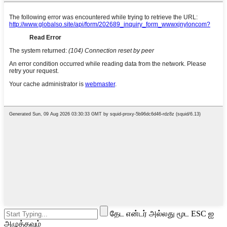
தேட என்டர் அல்லது மூட ESC ஐ
அழுத்தவும்