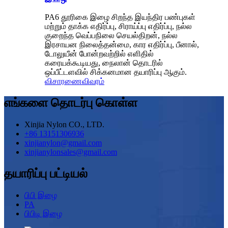
PA6 தூரிகை இழை சிறந்த இயந்திர பண்புகள்
மற்றும் தாக்க எதிர்ப்பு, சிராய்ப்பு எதிர்ப்பு, நல்ல
குறைந்த வெப்பநிலை செயல்திறன், நல்ல
இரசாயன நிலைத்தன்மை, கார எதிர்ப்பு, பீனால்,
டோலுயீன் போன்றவற்றில் எளிதில்
கரையக்கூடியது, நைலான் தொடரில்
ஒப்பீட்டளவில் சிக்கனமான தயாரிப்பு ஆகும்.
விசாரணை
விவரம்
எங்களை தொடர்பு கொள்ள
Xinjia Nylon CO., LTD.
+86 13151306936
xinjianylon@gmail.com
xinjianylonsales@gmail.com
தயாரிப்பு பட்டியல்
பிபி இழை
PA
பிபிடி இழை