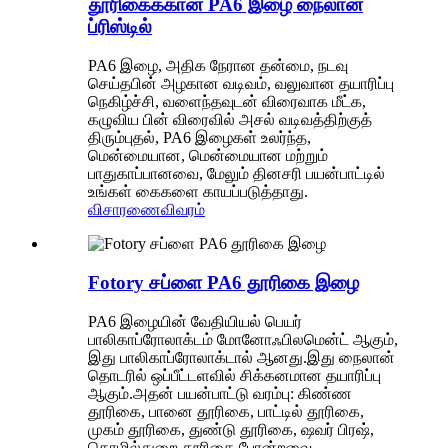
தூரிகைக்கான PA6 இழை நைலான்
ப்ரிஸ்டில்
PA6 இழை, அதிக நேரான தன்மை, நடவு
செய்தபின் அழகான வடிவம், வலுவான தயாரிப்பு
நெகிழ்ச்சி, வளைந்தவுடன் விரைவாக மீட்க,
கழுவிய பின் விரைவில் அசல் வடிவத்திற்குத்
திரும்புதல், PA6 இழைகள் உலர்ந்த,
மென்மையான, மென்மையான மற்றும்
பாதுகாப்பானவை, மேலும் தினசரி பயன்பாட்டில்
உங்கள் கைகளை காயப்படுத்தாது.
விசாரணை
விவரம்
Fotory சப்ளை PA6 தூரிகை இழை
PA6 இழையின் வேதியியல் பெயர்
பாலிகாப்ரோலாக்டம் மோனோஃபிலமென்ட் ஆகும்,
இது பாலிகாப்ரோலாக்டால் ஆனது.இது நைலான்
தொடரில் ஒப்பீட்டளவில் சிக்கனமான தயாரிப்பு
ஆகும்.அதன் பயன்பாட்டு வரம்பு: கிண்ண
தூரிகை, பானை தூரிகை, பாட்டில் தூரிகை,
முகம் தூரிகை, துண்டு தூரிகை, ஷவர் பிரஷ்,
தொழில்துறை தூரிகை போன்றவை.