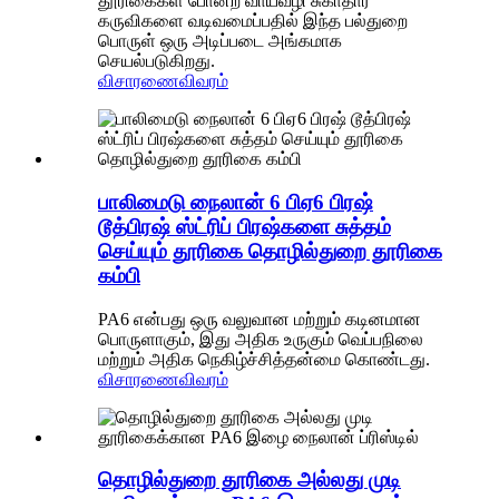
தூரிகைகள் போன்ற வாய்வழி சுகாதார
கருவிகளை வடிவமைப்பதில் இந்த பல்துறை
பொருள் ஒரு அடிப்படை அங்கமாக
செயல்படுகிறது.
விசாரணை
விவரம்
பாலிமைடு நைலான் 6 பிஏ6 பிரஷ்
டூத்பிரஷ் ஸ்ட்ரிப் பிரஷ்களை சுத்தம்
செய்யும் தூரிகை தொழில்துறை தூரிகை
கம்பி
PA6 என்பது ஒரு வலுவான மற்றும் கடினமான
பொருளாகும், இது அதிக உருகும் வெப்பநிலை
மற்றும் அதிக நெகிழ்ச்சித்தன்மை கொண்டது.
விசாரணை
விவரம்
தொழில்துறை தூரிகை அல்லது முடி