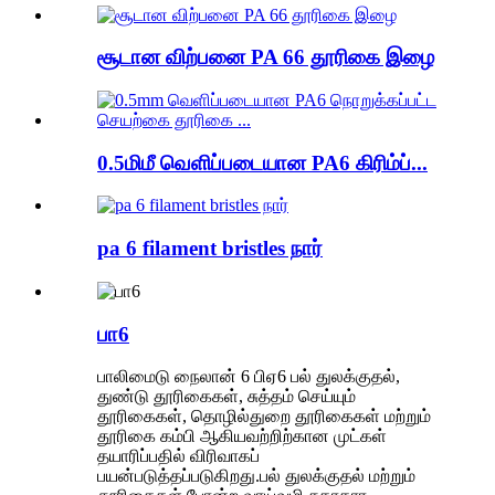
சூடான விற்பனை PA 66 தூரிகை இழை
0.5மிமீ வெளிப்படையான PA6 கிரிம்ப்...
pa 6 filament bristles நார்
பா6
பாலிமைடு நைலான் 6 பிஏ6 பல் துலக்குதல்,
துண்டு தூரிகைகள், சுத்தம் செய்யும்
தூரிகைகள், தொழில்துறை தூரிகைகள் மற்றும்
தூரிகை கம்பி ஆகியவற்றிற்கான முட்கள்
தயாரிப்பதில் விரிவாகப்
பயன்படுத்தப்படுகிறது.பல் துலக்குதல் மற்றும்