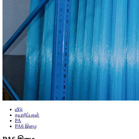
வீடு
தயாரிப்புகள்
PA
PA6 இழை