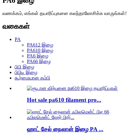
PA6 இழை
வணக்கம், எங்கள் தயாரிப்புகளை கலந்தாலோசிக்க வாருங்கள்!
வகைகள்
PA
PA612 இழை
PA610 இழை
PA6 இழை
PA66 இழை
பிபி இழை
பிபிடி இழை
கூர்மையான கம்பி
Hot sale pa610 filament pro...
ஹாட் சேல் நைலான் இழை PA ...