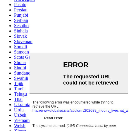
Pashto
Persian
Punjabi
Serbian
Sesotho
Sinhala
Slovak
Slovenian
Somali
Samoan
Scots Gaelic
Shona
Sindhi
Sundanese
Swahili
Tajik
Tamil
Telugu
Thai
Ukrainian
Urdu
Uzbek
Vietnamese
Welsh
Xhosa