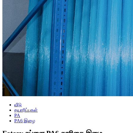
வீடு
தயாரிப்புகள்
PA
PA6 இழை