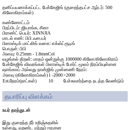
தனிப்பயனாக்கப்பட்ட பேக்கேஜிங் (குறைந்தபட்ச ஆர்டர்: 500
கிலோகிராம்கள்)
கண்ணோட்டம்
பிறப்பிடம்: ஜியாங்சு, சீனா
பிராண்ட் பெயர்: XINNJIA
மாடல் எண்: பிபி ஃபைபர்
பிளாஸ்டிக் மாட்லிங் வகை: எக்ஸ்ட்ரூடிங்
பொருள்: பிபி
அளவு: 0.25mm - 1.8mmCol
வழங்கல் திறன்: மாதம் ஒன்றுக்கு 1000000 கிலோ/கிலோகிராம்
பேக்கேஜிங் விவரங்கள் பிளாஸ்டிக் போர்ட் மூலம் நிரம்பியுள்ளன
ஷாங்காய் அல்லது நான்ஜிங் முன்னணி நேரம்:
அளவு (கிலோகிராம்கள்)
1 -2000
>2000
Est.நேரம்(நாட்கள்)
10
பேச்சுவார்த்தை நடத்த வேண்டும்
தயாரிப்பு விளக்கம்
உயர் தரத்துடன்
இது குறைந்த நீர் உறிஞ்சுதலில்
உள்ளது, வறண்ட மற்றும் ஈரமான