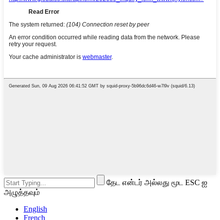
தேட என்டர் அல்லது மூட ESC ஐ
அழுத்தவும்
English
French