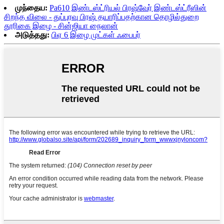
முந்தைய:
Pa610 இண்டஸ்ட்ரியல் பிரஷ்வேர் இண்டஸ்ட்ரீஸின்
சிறந்த விலை - துப்புரவு பிரஷ் தயாரிப்பதற்கான தொழில்துறை
தூரிகை இழை - சின்ஜியா நைலான்
அடுத்தது:
பிஏ 6 இழை முட்கள் ஃபைபர்