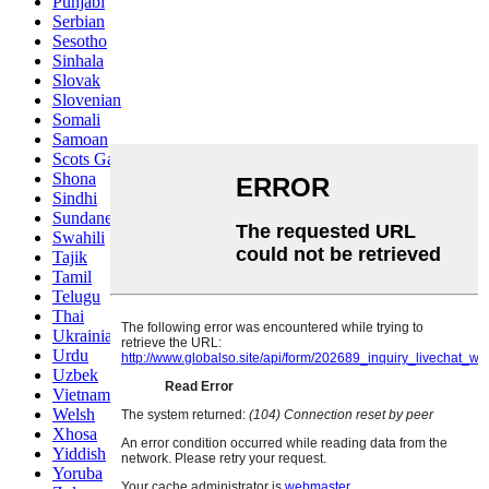
Punjabi
Serbian
Sesotho
Sinhala
Slovak
Slovenian
Somali
Samoan
Scots Gaelic
Shona
Sindhi
Sundanese
Swahili
Tajik
Tamil
Telugu
Thai
Ukrainian
Urdu
Uzbek
Vietnamese
Welsh
Xhosa
Yiddish
Yoruba