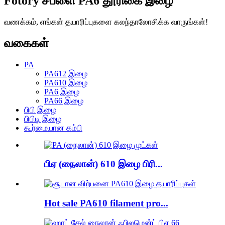
Fotory சப்ளை PA6 தூரிகை இழை
வணக்கம், எங்கள் தயாரிப்புகளை கலந்தாலோசிக்க வாருங்கள்!
வகைகள்
PA
PA612 இழை
PA610 இழை
PA6 இழை
PA66 இழை
பிபி இழை
பிபிடி இழை
கூர்மையான கம்பி
பிஏ (நைலான்) 610 இழை பிரி...
Hot sale PA610 filament pro...