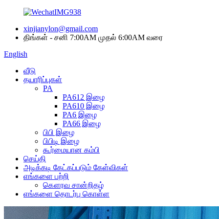
xinjianylon@gmail.com
திங்கள் - சனி 7:00AM முதல் 6:00AM வரை
English
வீடு
தயாரிப்புகள்
PA
PA612 இழை
PA610 இழை
PA6 இழை
PA66 இழை
பிபி இழை
பிபிடி இழை
கூர்மையான கம்பி
செய்தி
அடிக்கடி கேட்கப்படும் கேள்விகள்
எங்களை பற்றி
கௌரவ சான்றிதழ்
எங்களை தொடர்பு கொள்ள