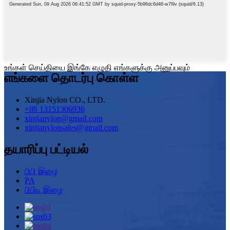
உங்கள் செய்தியை இங்கே எழுதி எங்களுக்கு அனுப்பவும்
எங்களை தொடர்பு கொள்ள
Xinjia Nylon CO., LTD.
+86 13151306936
xinjianylon@gmail.com
xinjianylonsales@gmail.com
தயாரிப்பு பட்டியல்
பிபி இழை
PA
பிபிடி இழை